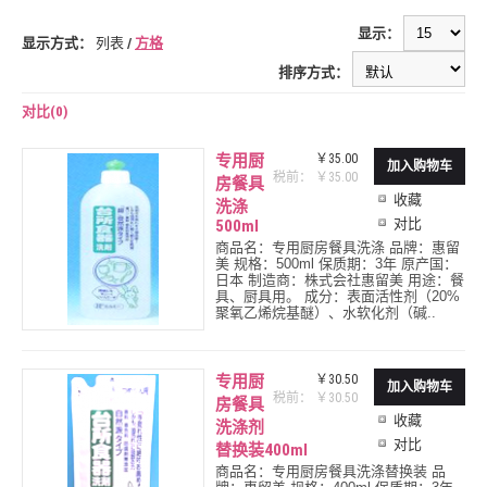
显示：
显示方式：
列表
/
方格
排序方式：
对比(0)
专用厨
￥35.00
税前： ￥35.00
房餐具
收藏
洗涤
对比
500ml
商品名：专用厨房餐具洗涤 品牌：惠留
美 规格：500ml 保质期：3年 原产国：
日本 制造商：株式会社惠留美 用途：餐
具、厨具用。 成分：表面活性剂（20%
聚氧乙烯烷基醚）、水软化剂（碱..
专用厨
￥30.50
税前： ￥30.50
房餐具
收藏
洗涤剂
对比
替换装400ml
商品名：专用厨房餐具洗涤替换装 品