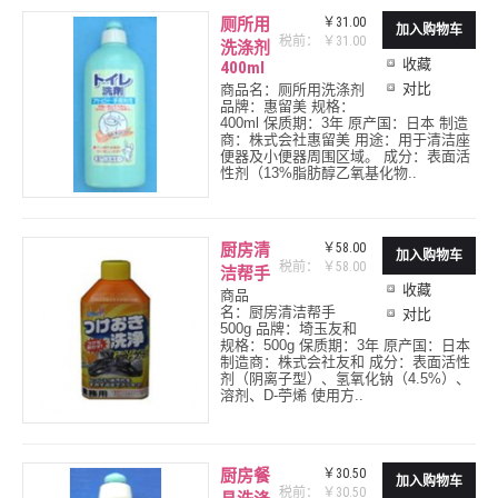
厕所用
￥31.00
税前： ￥31.00
洗涤剂
收藏
400ml
对比
商品名：厕所用洗涤剂
品牌：惠留美 规格：
400ml 保质期：3年 原产国：日本 制造
商：株式会社惠留美 用途：用于清洁座
便器及小便器周围区域。 成分：表面活
性剂（13%脂肪醇乙氧基化物..
厨房清
￥58.00
税前： ￥58.00
洁帮手
收藏
商品
名：厨房清洁帮手
对比
500g 品牌：埼玉友和
规格：500g 保质期：3年 原产国：日本
制造商：株式会社友和 成分：表面活性
剂（阴离子型）、氢氧化钠（4.5%）、
溶剂、D-苧烯 使用方..
厨房餐
￥30.50
税前： ￥30.50