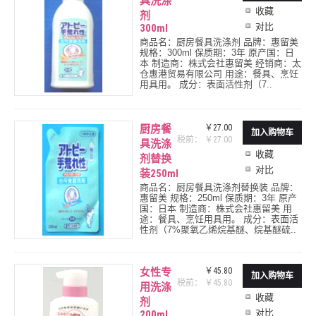
具洗涤
收藏
剂
对比
300ml
商品名：厨房餐具洗涤剂 品牌：惠留美
规格：300ml 保质期：3年 原产国：日
本 制造商：株式会社惠留美 经销商：太
仓惠港贸易有限公司 用途：餐具、烹饪
用具用。 成分：表面活性剂（7..
厨房餐
￥27.00
税前： ￥27.00
具洗涤
收藏
剂替换
对比
装250ml
商品名：厨房餐具洗涤剂替换装 品牌：
惠留美 规格：250ml 保质期：3年 原产
国：日本 制造商：株式会社惠留美 用
途：餐具、烹饪用具用。 成分：表面活
性剂（7%聚氧乙烯烷基醚、烷基醚硫..
女性专
￥45.80
税前： ￥45.80
用洗涤
收藏
剂
对比
200ml