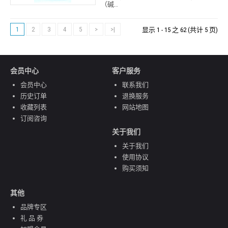
（碱..
1
2
3
4
5
>
>|
显示 1 - 15 之 62 (共计 5 页)
会员中心
客户服务
会员中心
联系我们
历史订单
退换服务
收藏列表
网站地图
订阅咨询
关于我们
关于我们
使用协议
购买须知
其他
品牌专区
礼 品 券