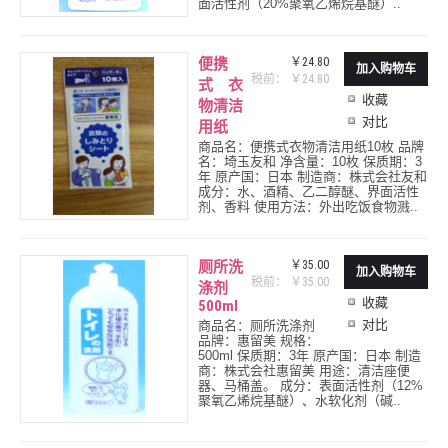
面活性剂（20%聚氧乙烯烷基醚）..
便携
￥24.80
税前： ￥24.80
式 衣
收藏
物清洁
对比
用纸
商品名：便携式衣物清洁用纸10枚 品牌
名：埼玉友和 净含量：10枚 保质期：3
年 原产国：日本 制造商：株式会社友和
成分：水、酒精、乙二醇醚、界面活性
剂、香料 使用方法：外出吃饭食物溅..
厕所洗
￥35.00
税前： ￥35.00
涤剂
收藏
500ml
对比
商品名：厕所洗涤剂
品牌：惠留美 规格：
500ml 保质期：3年 原产国：日本 制造
商：株式会社惠留美 用途：清洁座便
器、马桶盖。 成分：表面活性剂（12%
聚氧乙烯烷基醚）、水软化剂（碱..