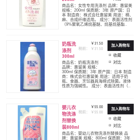
商品名：女性专用洗涤剂 品牌：惠留美
规格：200ml 保质期：3年 原产国：日
本 制造商：株式会社惠留美 用途：棉、
麻、合成纤维适用。 成分：表面活性剂
（9%聚氧乙烯烷基醚、烷基烷基酯..
奶瓶洗
￥31.50
税前： ￥31.50
涤剂
收藏
300ml
对比
商品名：奶瓶洗涤剂
品牌：惠留美 规格：
300ml 保质期：3年 原产国：日本 制造
商：株式会社惠留美 用途：适用于奶
瓶、食器、烹饪器具海绵式除菌。液体
性质为强碱性。 成分：表面活性剂（..
婴儿衣
￥55.00
税前： ￥55.00
物洗涤
收藏
剂替换
对比
装800ml
商品名：婴幼儿衣物洗涤剂替换装 品
牌：惠留美 规格：800ml 保质期：3年