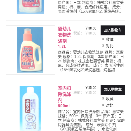
原产国：日本 制造商：株式会社惠留美
用途：棉、麻、合成纤维适用。 成分：
表面活性剂（15%聚氧化乙烯烷基醚..
婴幼儿
￥88.00
税前： ￥88.00
衣物洗
收藏
涤剂
对比
1.2L
商品名：婴幼儿衣物洗涤剂 品牌：惠留
美 规格：1.2L 保质期：3年 原产国：日
本 制造商：株式会社惠留美 用途：棉、
麻、合成纤维适用。 成分：表面活性剂
（15%聚氧化乙烯烷基醚、烷基甜..
室内扫
￥35.00
税前： ￥35.00
除洗涤
收藏
剂
对比
500ml
商品名：室内扫除洗涤剂 品牌：惠留美
规格：500ml 保质期：3年 原产国：日
本 制造商：株式会社惠留美 用途：家庭
用器具清洁剂。 成分：表面活性剂
（9%聚氧乙烯烷基醚）、水软化剂